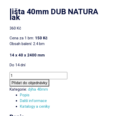
lišta 40mm DUB NATURA
lak
360
Kč
Cena za 1 bm:
150 Kč
Obsah balení: 2.4 bm
14 x 40 x 2400 mm
Do 14 dní
lišta 40mm DUB NATURA lak množství
Přidat do objednávky
Kategorie:
dýha 40mm
Popis
Další informace
Katalogy a ceníky