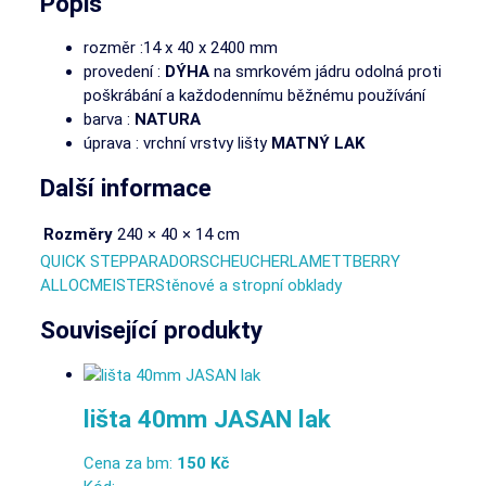
Popis
rozměr :14 x 40 x 2400 mm
provedení :
DÝHA
na smrkovém jádru odolná proti
poškrábání a každodennímu běžnému používání
barva :
NATURA
úprava : vrchní vrstvy lišty
MATNÝ LAK
Další informace
Rozměry
240 × 40 × 14 cm
QUICK STEP
PARADOR
SCHEUCHER
LAMETT
BERRY
ALLOC
MEISTER
Stěnové a stropní obklady
Související produkty
lišta 40mm JASAN lak
Cena za bm:
150 Kč