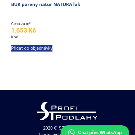
BUK pařený natur NATURA lak
Cena za m²:
1.653 Kč
Kód:
Přidat do objednávky
2020 © ST Profi Podlahy
Chat přes WhatsApp
Tvorba webu Brno - Propagon