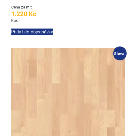
Cena za m²:
1.220 Kč
Kód:
Přidat do objednávky
Sleva!