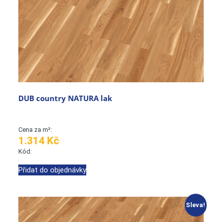
DUB country NATURA lak
Cena za m²:
1.314 Kč
Kód:
Přidat do objednávky
Sleva!