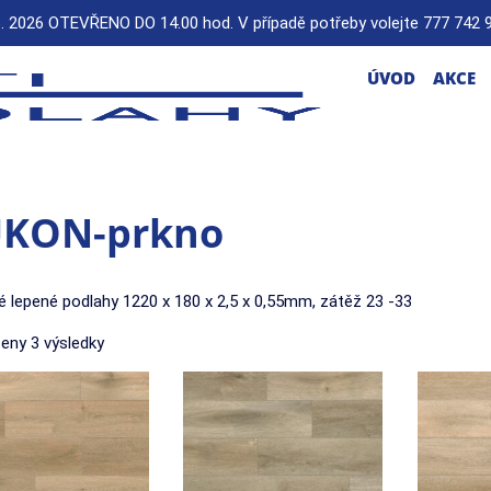
6. 2026 OTEVŘENO DO 14.00 hod. V případě potřeby volejte 777 742 
ÚVOD
AKCE
KON-prkno
vé lepené podlahy 1220 x 180 x 2,5 x 0,55mm, zátěž 23 -33
eny 3 výsledky