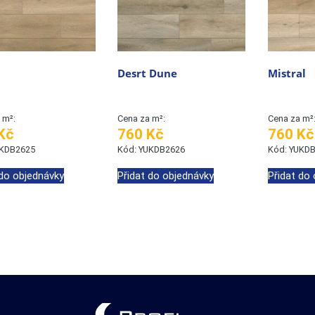
Desrt Dune
Mistral
 m²:
Cena za m²:
Cena za m²
Kč
760 Kč
760 Kč
UKDB2625
Kód: YUKDB2626
Kód: YUKDB
 do objednávky
Přidat do objednávky
Přidat do