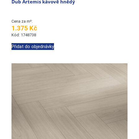
Dub Artemis kávově hnědý
Cena za m²:
1.375 Kč
Kód: 1748738
Přidat do objednávky