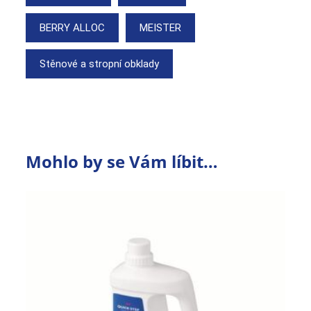
BERRY ALLOC
MEISTER
Stěnové a stropní obklady
Mohlo by se Vám líbit…