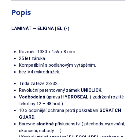
Popis
LAMINÁT – ELIGNA | EL (-)
Rozměr 1380 x 156 x 8 mm
25 let záruka.
Kompatibilní s podlahovým vytápěním.
bez V4 mikrodrážek.
Třída zátěže 23/32
Revoluční patentovaný zámek
UNICLICK.
Voděodolná
úprava
HYDROSEAL
( zadržení rozlité
tekutiny 12 – 48 hod ).
10 x odolnější ochrana proti poškrábání
SCRATCH
GUARD.
Barevně
sladěné
příslušenství ( přechody, vyrovnání,
ukončení, schody …. )