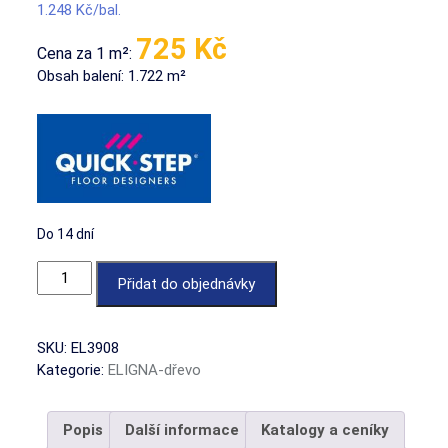
1.248
Kč
725 Kč
Cena za 1 m²:
Obsah balení: 1.722 m²
Do 14 dní
Dub venice přírodní množství
Přidat do objednávky
SKU:
EL3908
Kategorie:
ELIGNA-dřevo
Popis
Další informace
Katalogy a ceníky