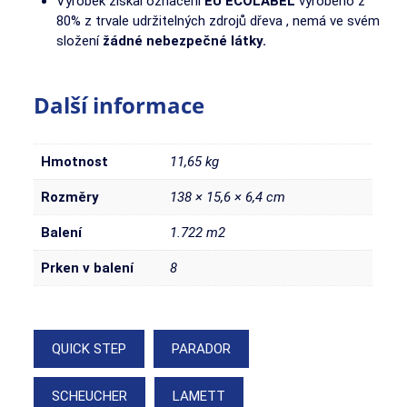
Výrobek získal označení
EU ECOLABEL
vyrobeno z
80% z trvale udržitelných zdrojů dřeva , nemá ve svém
složení
žádné nebezpečné látky.
Další informace
Hmotnost
11,65 kg
Rozměry
138 × 15,6 × 6,4 cm
Balení
1.722 m2
Prken v balení
8
QUICK STEP
PARADOR
SCHEUCHER
LAMETT