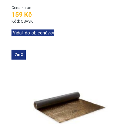
Cena za bm:
159 Kč
Kód: QSVSK
Přidat do objednávky
7m2