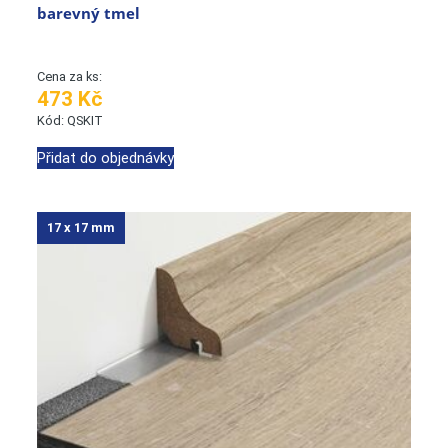
barevný tmel
Cena za ks:
473 Kč
Kód: QSKIT
Přidat do objednávky
17 x 17 mm