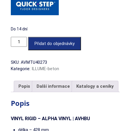
Do 14 dní
Beton oblačný množství
Přidat do objednávky
SKU:
AVMTU40273
Kategorie:
ILLUME-beton
Popis
Další informace
Katalogy a ceníky
Popis
VINYL RIGID – ALPHA VINYL |
AVHBU
délka – 428 mm