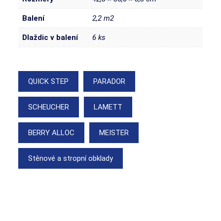
Balení
2,2 m2
Dlaždic v balení
6 ks
QUICK STEP
PARADOR
SCHEUCHER
LAMETT
BERRY ALLOC
MEISTER
Stěnové a stropní obklady