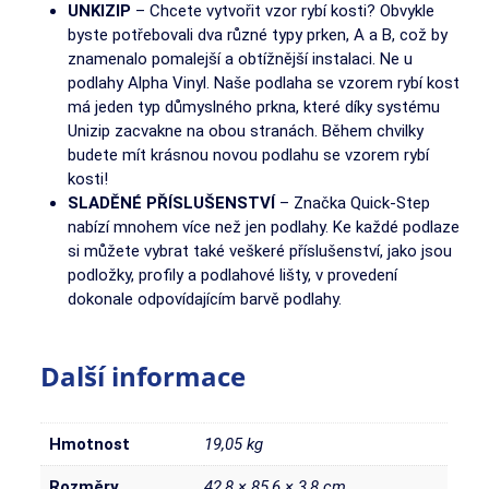
UNKIZIP
– Chcete vytvořit vzor rybí kosti? Obvykle
byste potřebovali dva různé typy prken, A a B, což by
znamenalo pomalejší a obtížnější instalaci. Ne u
podlahy Alpha Vinyl. Naše podlaha se vzorem rybí kost
má jeden typ důmyslného prkna, které díky systému
Unizip zacvakne na obou stranách. Během chvilky
budete mít krásnou novou podlahu se vzorem rybí
kosti!
SLADĚNÉ PŘÍSLUŠENSTVÍ
– Značka Quick-Step
nabízí mnohem více než jen podlahy. Ke každé podlaze
si můžete vybrat také veškeré příslušenství, jako jsou
podložky, profily a podlahové lišty, v provedení
dokonale odpovídajícím barvě podlahy.
Další informace
Hmotnost
19,05 kg
Rozměry
42,8 × 85,6 × 3,8 cm