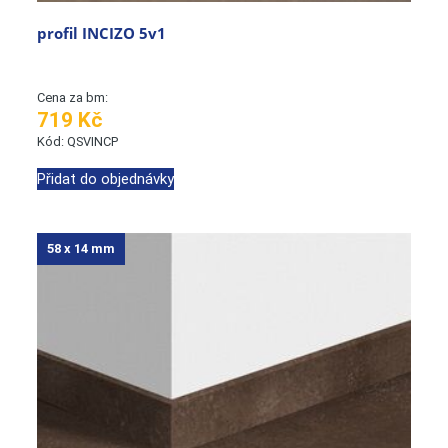
profil INCIZO 5v1
Cena za bm:
719 Kč
Kód: QSVINCP
Přidat do objednávky
58 x 14 mm