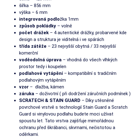
šířka – 856 mm
výška – 6 mm
integrovaná podlo
žka 1mm
způsob pokládky
– volně
počet drážek
– 4 autentické drážky, probarvené kde
design a struktura je viditelná i ve spárách
třída zátěže
– 23 nejvyšší obytná / 33 nejvyšší
komerční
voděodolná úprava
– vhodná do všech vlhkých
prostor tedy i koupelen
podlahové vytápění
– kompatibilní s tradičním
podlahovým vytápěním
vzor
– dlažba, kámen
záruka
– doživotní ( při dodržení záručních podmínek )
SCRATECH & STAIN GUARD
– Díky utěsněné
povrchové vrstvě s technologií Stain Guard a Scratch
Guard si vinylovou podlahu budete moci užívat
spoustu let. Tato vrstva zajišťuje mimořádnou
ochranu před škrábanci, skvrnami, nečistotou a
oděrkami.