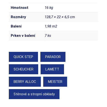
Hmotnost
16 kg
Rozměry
128,7 × 22 × 6,5 cm
Balení
1,98 m2
Prken v balení
7 ks
QUICK STEP
PARADOR
SCHEUCHER
LAMETT
BERRY ALLOC
MEISTER
Stěnové a stropní obklady