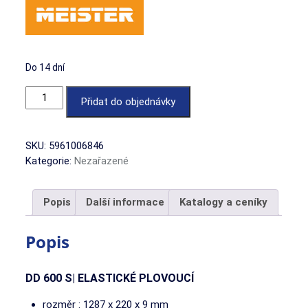
Do 14 dní
Dub fjord světlý množství
Přidat do objednávky
SKU:
5961006846
Kategorie:
Nezařazené
Popis
Další informace
Katalogy a ceníky
Popis
DD
600 S
| ELASTICKÉ PLOVOUCÍ
rozměr : 1287 x 220 x 9 mm