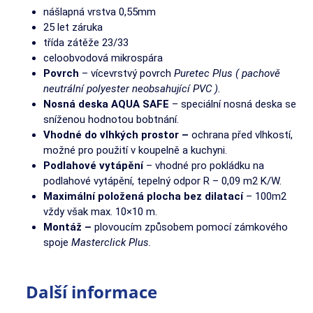
nášlapná vrstva 0,55mm
25 let záruka
třída zátěže 23/33
celoobvodová mikrospára
Povrch
– vícevrstvý povrch
Puretec Plus ( pachově
neutrální polyester neobsahující PVC ).
Nosná deska AQUA SAFE
– speciální nosná deska se
sníženou hodnotou bobtnání.
Vhodné do vlhkých prostor –
ochrana před vlhkostí,
možné pro použití v koupelně a kuchyni.
Podlahové vytápění
– vhodné pro pokládku na
podlahové vytápění, tepelný odpor R – 0,09 m2 K/W.
Maximální položená plocha bez dilatací
– 100m2
vždy však max. 10×10 m.
Montáž –
plovoucím způsobem pomocí zámkového
spoje
Masterclick Plus.
Další informace