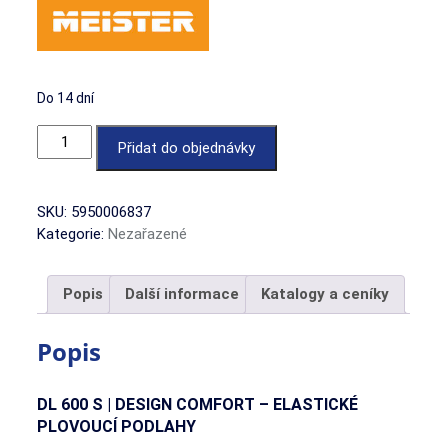
Do 14 dní
Dub fjord béžovošedý množství
Přidat do objednávky
SKU:
5950006837
Kategorie:
Nezařazené
Popis
Další informace
Katalogy a ceníky
Popis
DL 600 S
| DESIGN COMFORT – ELASTICKÉ
PLOVOUCÍ PODLAHY