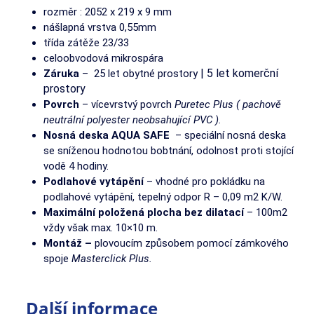
rozměr : 2052 x 219 x 9 mm
nášlapná vrstva 0,55mm
třída zátěže 23/33
celoobvodová mikrospára
| 5 let komerční
Záruka
– 25 let obytné prostory
prostory
Povrch
– vícevrstvý povrch
Puretec Plus ( pachově
neutrální polyester neobsahující PVC ).
Nosná deska AQUA SAFE
– speciální nosná deska
se sníženou hodnotou bobtnání, odolnost proti stojící
vodě 4 hodiny.
Podlahové vytápění
– vhodné pro pokládku na
podlahové vytápění, tepelný odpor R – 0,09 m2 K/W.
Maximální položená plocha bez dilatací
– 100m2
vždy však max. 10×10 m.
Montáž –
plovoucím způsobem pomocí zámkového
spoje
Masterclick Plus.
Další informace