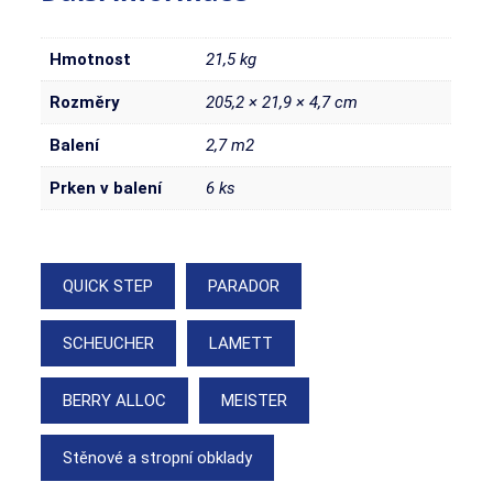
Hmotnost
21,5 kg
Rozměry
205,2 × 21,9 × 4,7 cm
Balení
2,7 m2
Prken v balení
6 ks
QUICK STEP
PARADOR
SCHEUCHER
LAMETT
BERRY ALLOC
MEISTER
Stěnové a stropní obklady